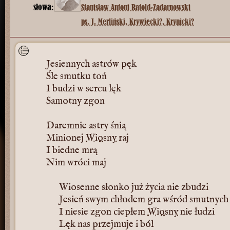
słowa:
Stanisław Antoni Ratold-Zadarnowski
ps. J. Merliński, Krywiecki?, Krynicki?
Jesiennych astrów pęk
Śle smutku toń
I budzi w sercu lęk
Samotny zgon
Daremnie astry śnią
Minionej
Wiosny
raj
I biedne mrą
Nim wróci maj
Wiosenne słonko już życia nie zbudzi
Jesień swym chłodem gra wśród smutnych
I niesie zgon ciepłem
Wiosny
nie łudzi
Lęk nas przejmuje i ból