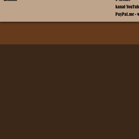
kanał YouTub
PayPal.me - 