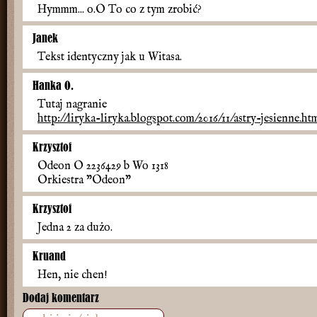
Hymmm... o.O To co z tym zrobić?
Janek
Tekst identyczny jak u Witasa.
Hanka O.
Tutaj nagranie
http://liryka-liryka.blogspot.com/2016/11/astry-jesienne.ht
Krzysztof
Odeon O 2236429 b Wo 1318
Orkiestra "Odeon"
Krzysztof
Jedna 2 za dużo.
Kruand
Hen, nie chen!
Dodaj komentarz