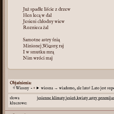
Już spadłe liście z drzew
Hen lecą w dal
Jesieni chłodny wiew
Roznieca żal
Samotne astry śnią
Minionej
Wiosny
raj
I w smutku mrą
Nim wróci maj
Objaśnienia:
1)
Wiosny
-
wiosna → wiadomo, ale lato! Lato jest sup
słowa
jesienne klimaty
jesień
kwiaty
astry
przemija
kluczowe: