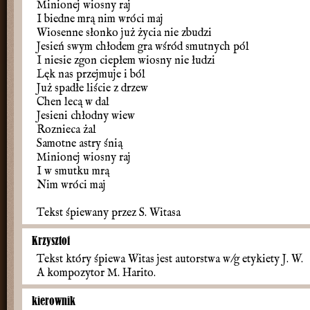
Minionej wiosny raj
I biedne mrą nim wróci maj
Wiosenne słonko już życia nie zbudzi
Jesień swym chłodem gra wśród smutnych pól
I niesie zgon ciepłem wiosny nie łudzi
Lęk nas przejmuje i ból
Już spadłe liście z drzew
Chen lecą w dal
Jesieni chłodny wiew
Roznieca żal
Samotne astry śnią
Minionej wiosny raj
I w smutku mrą
Nim wróci maj
Tekst śpiewany przez S. Witasa
Krzysztof
Tekst który śpiewa Witas jest autorstwa w/g etykiety J. W.
A kompozytor M. Harito.
kierownik