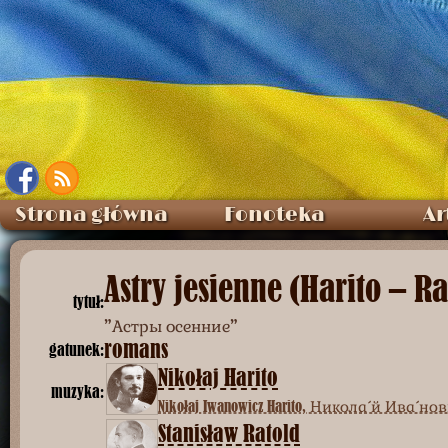
Strona główna
Fonoteka
Ar
Astry jesienne (Harito – Ra
tytuł:
”Астры осенние”
romans
gatunek:
Nikołaj Harito
muzyka:
Nikołaj Iwanowicz Harito, Никола́й Ива́н
Stanisław Ratold