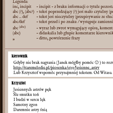
Legenda:
inc, incipit
- incipit - z braku informacji o tytule pozost
abc (?), (abc?)
- tekst poprzedzający (?) jest mało czytelny (
abc ... def
- tekst jest nieczytelny (przepisywanie ze słu
abc/def
- tekst przed i po znaku / występuje zamienn
(abc)
abc
- wyraz lub zwrot wymagający opisu, koment
(abc)
- didaskalia lub głupie komentarze kierowni
„
- ditto, powtórzenie frazy
kierownik
Gdyby nie brak nagrania (Janek mógłby pomóc
🙂
) to roz
http://staremelodie.pl/piosenka/1659/Jesienne_astry
Lub Krzysztof wspomóc przynajmniej tekstem. Od Witasa.
Krzysztof
Jesiennych astrów pęk
Śle smutku toń
I budzi w sercu lęk
Samotny zgon
Daremnie astry śnią