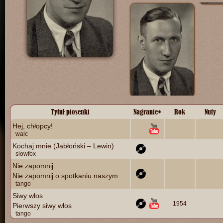
Tytuł piosenki
Nagranie
*
Rok
Nuty
Hej, chłopcy!
walc
Kochaj mnie (Jabłoński – Lewin)
slowfox
Nie zapomnij
Nie zapomnij o spotkaniu naszym
tango
Siwy włos
1954
Pierwszy siwy włos
tango