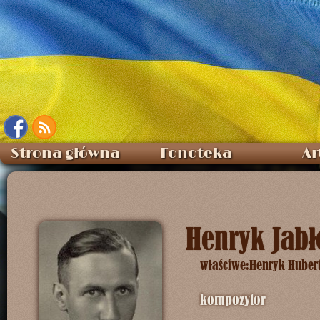
Strona główna
Fonoteka
Ar
Henryk Jabł
właściwe:
Henryk Hubert
kompozytor