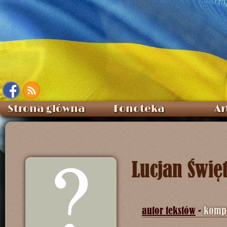
Strona główna
Fonoteka
Ar
Lucjan Święt
autor tekstów
-
kompo