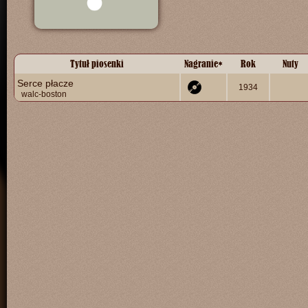
Tytuł piosenki
Nagranie
*
Rok
Nuty
Serce płacze
1934
walc-boston