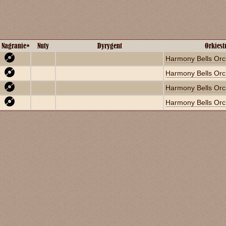
Nagranie
*
Nuty
Dyrygent
Orkiest
Harmony Bells Orc
Harmony Bells Orc
Harmony Bells Orc
Harmony Bells Orc