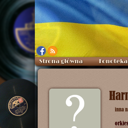
Strona główna
Fonoteka
Harm
inna 
orkie