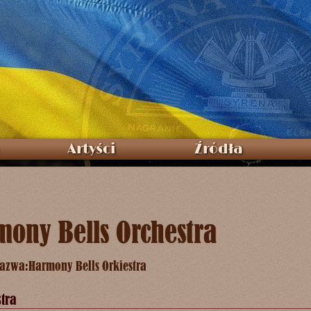
Artyści
Źródła
ony Bells Orchestra
nazwa:
Harmony Bells Orkiestra
stra