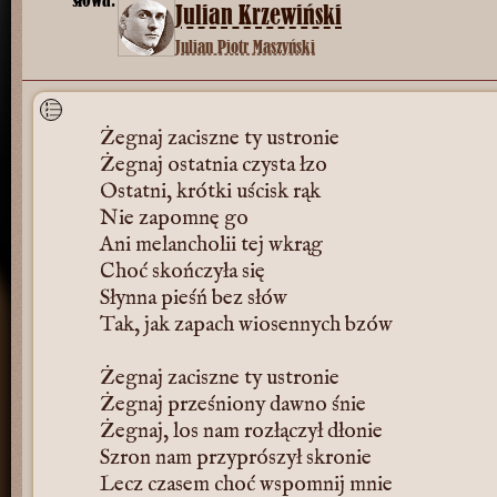
Julian Krzewiński
Julian Piotr Maszyński
Żegnaj zaciszne ty ustronie
Żegnaj ostatnia czysta łzo
Ostatni, krótki uścisk rąk
Nie zapomnę go
Ani melancholii tej wkrąg
Choć skończyła się
Słynna pieśń bez słów
Tak, jak zapach wiosennych bzów
Żegnaj zaciszne ty ustronie
Żegnaj prześniony dawno śnie
Żegnaj, los nam rozłączył dłonie
Szron nam przyprószył skronie
Lecz czasem choć wspomnij mnie