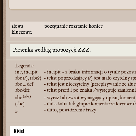
słowa
pożegnanie
rozstanie
koniec
kluczowe:
Piosenka według propozycji ZZZ.
Legenda:
inc, incipit
- incipit - z braku informacji o tytule pozost
abc (?), (abc?)
- tekst poprzedzający (?) jest mało czytelny (
abc ... def
- tekst jest nieczytelny (przepisywanie ze słu
abc/def
- tekst przed i po znaku / występuje zamienn
(abc)
abc
- wyraz lub zwrot wymagający opisu, koment
(abc)
- didaskalia lub głupie komentarze kierowni
„
- ditto, powtórzenie frazy
Kisiel