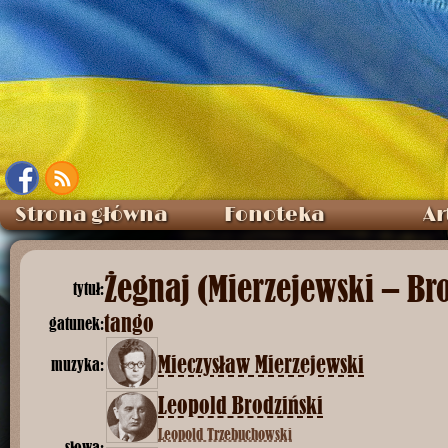
Strona główna
Fonoteka
Ar
Żegnaj (Mierzejewski – Br
tytuł:
tango
gatunek:
Mieczysław Mierzejewski
muzyka:
Leopold Brodziński
Leopold Trzebuchowski
słowa: