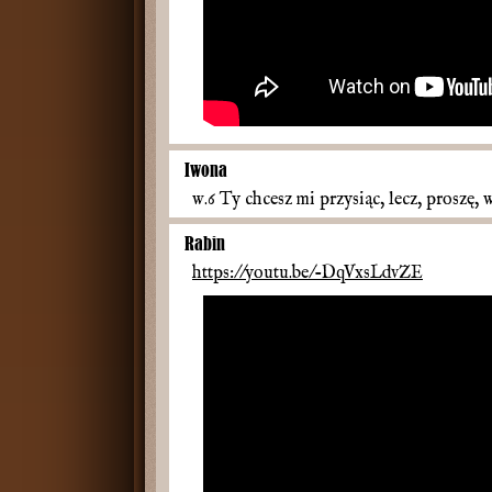
Iwona
w.6 Ty chcesz mi przysiąc, lecz, proszę, 
Rabin
https://youtu.be/-DqVxsLdvZE