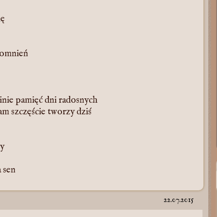
ię
pomnień
inie pamięć dni radosnych
am szczęście tworzy dziś
cy
a sen
22.07.2015