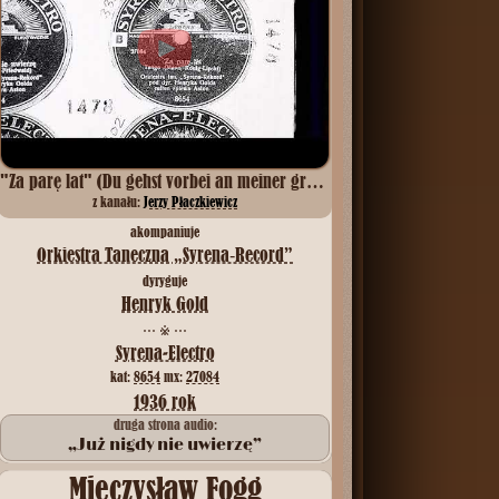
"Za parę lat" (Du gehst vorbei an meiner grenzenlosen Liebe) - Aston/Gold, 1936
z kanału:
Jerzy Płaczkiewicz
akompaniuje
Orkiestra Taneczna „Syrena‑Record”
dyryguje
Henryk Gold
⋯ ※ ⋯
Syrena-Electro
kat:
8654
mx:
27084
1936 rok
druga strona audio:
„Już nigdy nie uwierzę”
Mieczysław Fogg