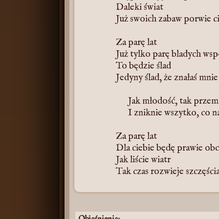
Daleki świat
Już swoich zabaw porwie c
Za parę lat
Już tylko parę bladych ws
To będzie ślad
Jedyny ślad, że znałaś mnie
Jak młodość, tak przem
I zniknie wszytko, co n
Za parę lat
Dla ciebie będę prawie ob
Jak liście wiatr
Tak czas rozwieje szczęści