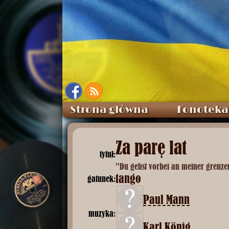
Strona główna
Fonoteka
Za parę lat
tytuł:
”Du gehst vorbei an meiner grenze
tango
gatunek:
Paul Mann
muzyka:
Karl König