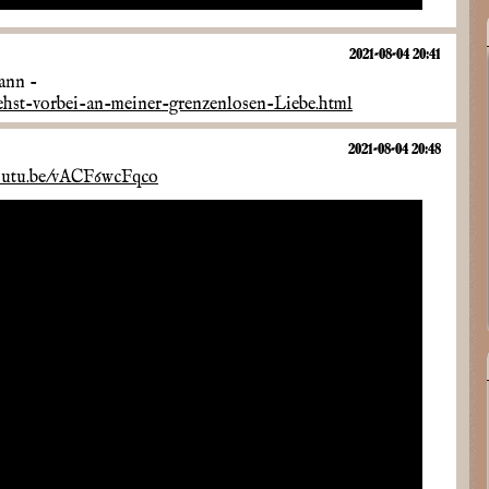
2021-08-04 20:41
ann -
ehst-vorbei-an-meiner-grenzenlosen-Liebe.html
2021-08-04 20:48
youtu.be/vACF6wcFqco