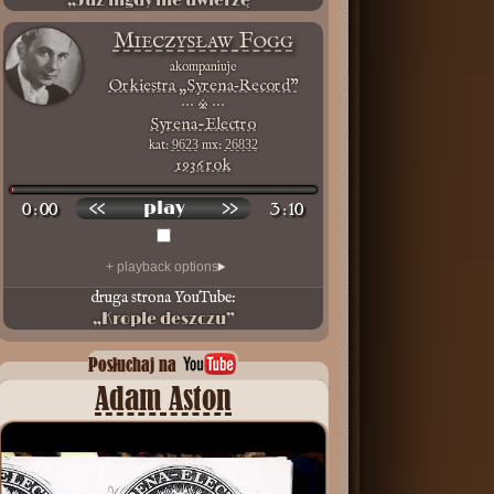
„Już nigdy nie uwierzę”
Mieczysław Fogg
akompaniuje
Orkiestra „Syrena‑Record”
⋯ ※ ⋯
Syrena-Electro
kat:
9623
mx:
26832
1936 rok
0 : 00
3 : 10
druga strona YouTube:
„Krople deszczu”
Posłuchaj na
Adam Aston