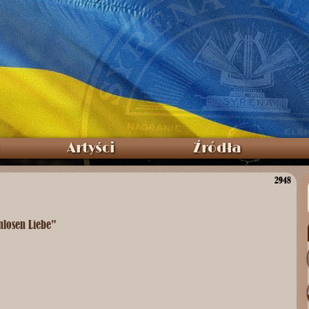
Artyści
Źródła
2948
nlosen Liebe”