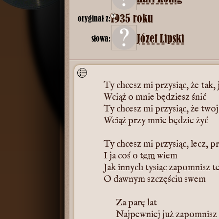
1935 roku
?
oryginał z:
Józef Lipski
słowa:
Ty chcesz mi przysiąc, że tak, 
Wciąż o mnie będziesz śnić
Ty chcesz mi przysiąc, że twoj
Wciąż przy mnie będzie żyć
Ty chcesz mi przysiąc, lecz, p
I ja coś o
tem
wiem
Jak innych tysiąc zapomnisz t
O dawnym szczęściu swem
Za parę lat
Najpewniej już zapomnisz