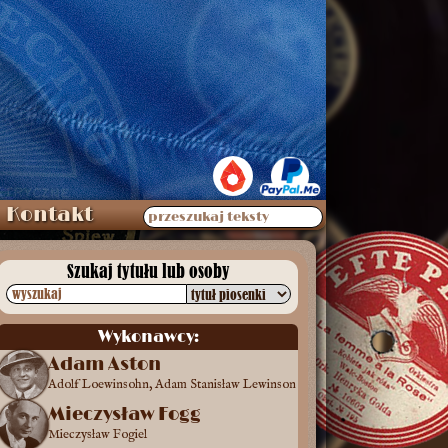
Kontakt
przeszukaj teksty
Szukaj tytułu lub osoby
wyszukaj
Wykonawcy:
Adam Aston
Adolf Loewinsohn, Adam Stanisław Lewinson
Astoni, Jerzy Kierski, Adam Wiński, Ben-Levi,
Mieczysław Fogg
בן לוי
Mieczysław Fogiel