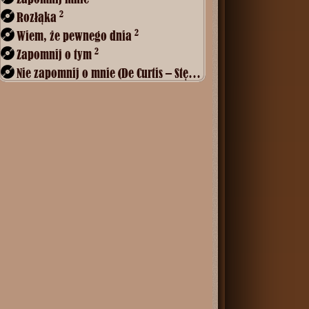
2
Rozłąka
2
Wiem, że pewnego dnia
2
Zapomnij o tym
2
Nie zapomnij o mnie (De Curtis – Stępień)