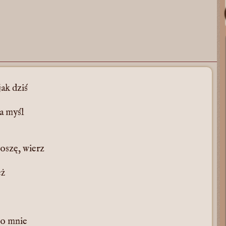
jak dziś
a myśl
roszę, wierz
eż
 o mnie