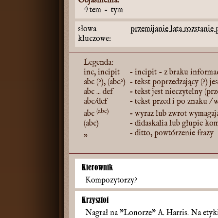
Objaśnienia:
1)
tem
-
tym
słowa
przemijanie
lata
rozstanie
kluczowe:
Legenda:
inc, incipit
- incipit - z braku informac
abc (?), (abc?)
- tekst poprzedzający (?) je
abc ... def
- tekst jest nieczytelny (pr
abc/def
- tekst przed i po znaku / 
(abc)
abc
- wyraz lub zwrot wymagaj
(abc)
- didaskalia lub głupie ko
„
- ditto, powtórzenie frazy
Kierownik
Kompozytorzy?
Krzysztof
Nagrał na "Lonorze" A. Harris. Na etyki