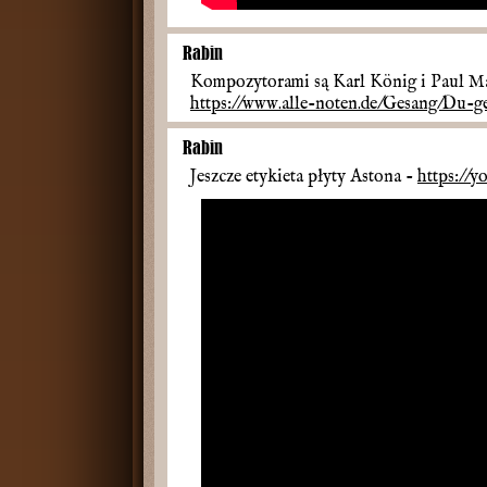
Rabin
Kompozytorami są Karl König i Paul M
https://www.alle-noten.de/Gesang/Du-g
Rabin
Jeszcze etykieta płyty Astona -
https://