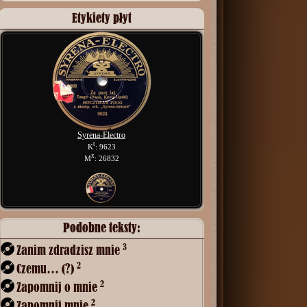
Etykiety płyt
Syrena-Electro
t
K
: 9623
x
M
: 26832
Podobne teksty:
3
Zanim zdradzisz mnie
2
Czemu… (?)
2
Zapomnij o mnie
2
Zapomnij mnie