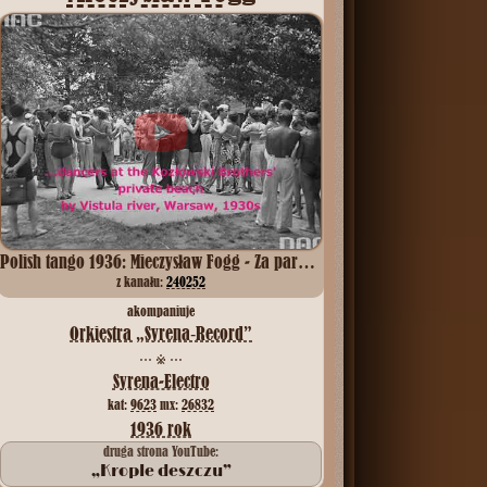
Polish tango 1936: Mieczysław Fogg - Za parę lat (In a Few Years...)
z kanału:
240252
akompaniuje
Orkiestra „Syrena‑Record”
⋯ ※ ⋯
Syrena-Electro
kat:
9623
mx:
26832
1936 rok
druga strona YouTube:
„Krople deszczu”