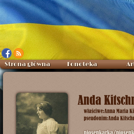
Strona główna
Fonoteka
Ar
Anda Kitsc
właściwe:
Anna Maria K
pseudonim:
Anda Kitsc
piosenkarka/piosenk