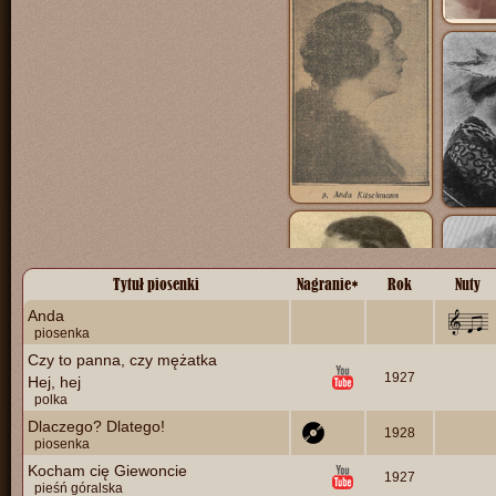
Tytuł piosenki
Nagranie
*
Rok
Nuty
Anda
piosenka
Czy to panna, czy mężatka
1927
Hej, hej
polka
Dlaczego? Dlatego!
1928
piosenka
Kocham cię Giewoncie
1927
pieśń góralska