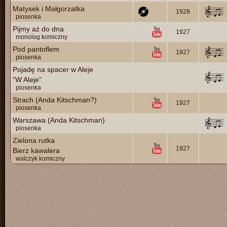
Matysek i Małgorzatka
1928
piosenka
Pijmy aż do dna
1927
monolog komiczny
Pod pantoflem
1927
piosenka
Pojadę na spacer w Aleje
”W Aleje”
piosenka
Strach (Anda Kitschman?)
1927
piosenka
Warszawa (Anda Kitschman)
piosenka
Zielona rutka
1927
Bierz kawalera
walczyk komiczny