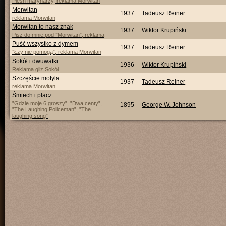
Pieśń marynarzy, reklama Morwitan
Morwitan
1937
Tadeusz Reiner
reklama Morwitan
Morwitan to nasz znak
1937
Wiktor Krupiński
Pisz do mnie pod ”Morwitan”, reklama
Puść wszystko z dymem
1937
Tadeusz Reiner
”Łzy nie pomogą”, reklama Morwitan
Sokół i dwuwatki
1936
Wiktor Krupiński
Reklama gilz Sokół
Szczęście motyla
1937
Tadeusz Reiner
reklama Morwitan
Śmiech i płacz
”Gdzie moje 6 groszy”, ”Dwa centy”,
1895
George W. Johnson
”The Laughing Policeman”, ”The
laughing song”