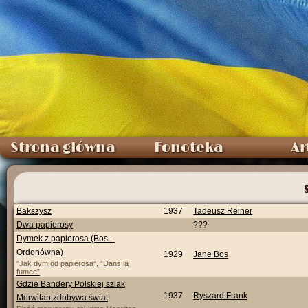
Strona główna
Fonoteka
Ar
Bakszysz
1937
Tadeusz Reiner
Dwa papierosy
???
Dymek z papierosa (Bos –
Ordonówna)
1929
Jane Bos
”Jak dym od papierosa”, ”Dans la
fumee”
Gdzie Bandery Polskiej szlak
1937
Ryszard Frank
Morwitan zdobywa świat