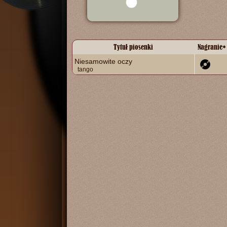
Tytuł piosenki
Nagranie
*
Niesamowite oczy
tango