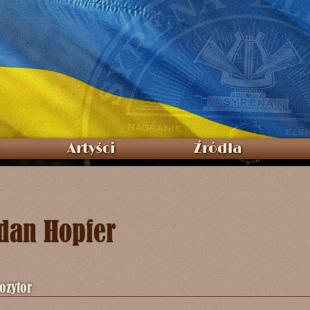
Artyści
Źródła
dan Hopfer
zytor