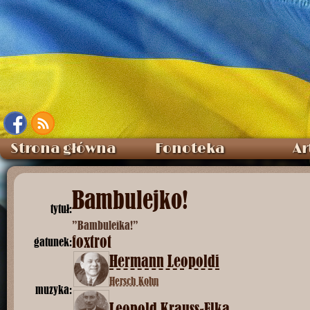
Strona główna
Fonoteka
Ar
Bambulejko!
tytuł:
”Bambuleika!”
foxtrot
gatunek:
Hermann Leopoldi
Hersch Kohn
muzyka:
Leopold Krauss-Elka