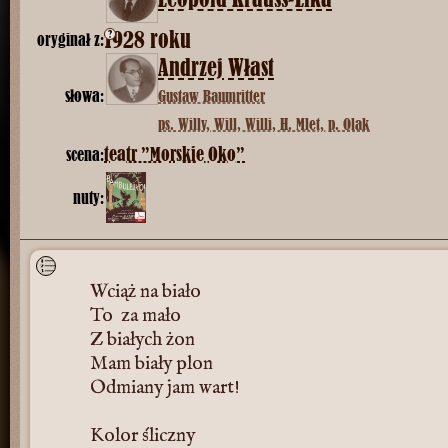
1928 roku
?
oryginał z:
Andrzej Włast
słowa:
Gustaw Baumritter
ps. Willy, Will, Willi, H. Mlet, p. Olak
teatr ”Morskie Oko”
scena:
nuty:
Wciąż na biało
To za mało
Z białych żon
Mam biały plon
Odmiany jam wart!
Kolor śliczny