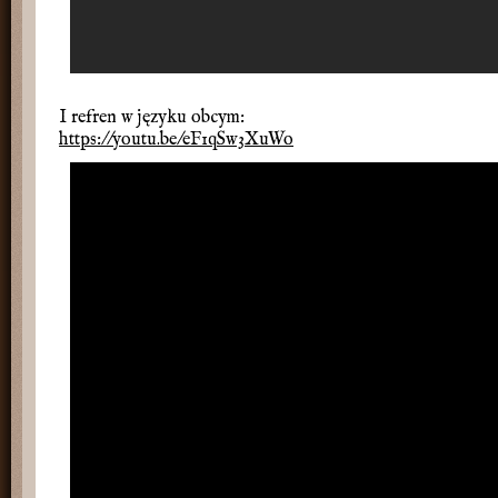
I refren w języku obcym:
https://youtu.be/eF1qSw3XuWo