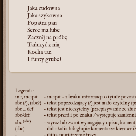
Jaka cudowna
Jaka szykowna
Popatrz pan
Serce ma lube
Zacznij na próbę
Tańczyć z nią
Kocha tan
I funty grube!
Legenda:
inc, incipit
- incipit - z braku informacji o tytule pozost
abc (?), (abc?)
- tekst poprzedzający (?) jest mało czytelny (
abc ... def
- tekst jest nieczytelny (przepisywanie ze słu
abc/def
- tekst przed i po znaku / występuje zamienn
(abc)
abc
- wyraz lub zwrot wymagający opisu, koment
(abc)
- didaskalia lub głupie komentarze kierowni
„
- ditto, powtórzenie frazy