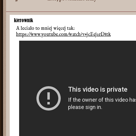
kierownik
A leciało to mniej więcej tak:
https://www.youtube.com/watch?v=jcEej2rD8tk