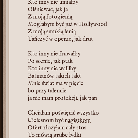
Kto inny nie umiałby
Olśniewać, jak ja
Z moją fotogienią
Mogłabym być już w Hollywood
Z moją smukłą lenią
Tańczyć w operze, jak drut
Kto inny nie fruwałby
Po scenie, jak ptak
Kto inny nie waliłby
Batmanów
takich takt
Mnie świat ma w pięcie
bo przy talencie
ja nie mam protekcji, jak pan
Chciałam poświęcić wszystko
Cielesnom być
nagistkom
Ofert złożyłam cały stos
To mówią grube łydki