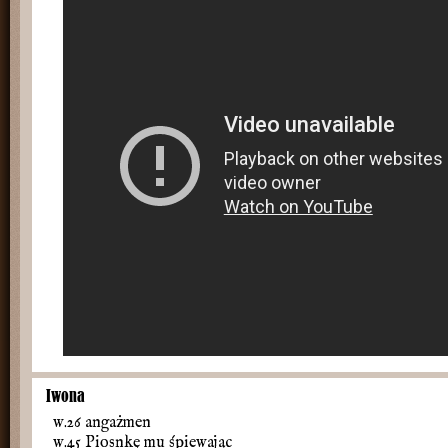
Iwona
w.26 angażmen
w.45 Piosnkę mu śpiewając