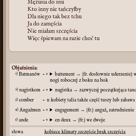
Mężusia do snu
Kto inny nie tańczyłby
Dla niego tak bez tchu
Ja do zamęścia
Nie miałam szczęścia
Więc śpiewam na razie choć tu
Objaśnienia:
1)
Batmanów
-
battement → (fr. dosłownie uderzenie) 
nogi roboczej z boku na bok
2)
nagistkom
-
nagistka → zazwyczaj początkująca tanc
3)
comber
-
u kobiety talia także część tuszy lub zabawa
4)
Angażmen
-
engagement → (fr.) angaż, zatrudnienie
5)
ande
-
en deux → (fr.) we dwoje
słowa
kobiece klimaty
szczęście
brak szczęścia