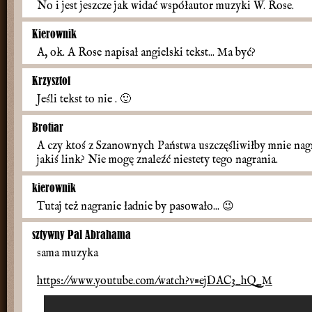
No i jest jeszcze jak widać współautor muzyki W. Rose.
Kierownik
A, ok. A Rose napisał angielski tekst... Ma być?
Krzysztof
Jeśli tekst to nie .
🙂
Brotiar
A czy ktoś z Szanownych Państwa uszczęśliwiłby mnie na
jakiś link? Nie mogę znaleźć niestety tego nagrania.
kierownik
Tutaj też nagranie ładnie by pasowało...
😉
sztywny Pal Abrahama
sama muzyka
https://www.youtube.com/watch?v=ejDAC3_hQ_M