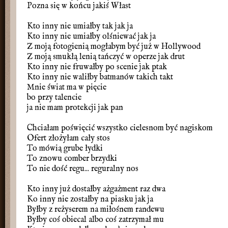
Pozna się w końcu jakiś Włast
Kto inny nie umiałby tak jak ja
Kto inny nie umiałby olśniewać jak ja
Z moją fotogienią mogłabym być już w Hollywood
Z moją smukłą lenią tańczyć w operze jak drut
Kto inny nie fruwałby po scenie jak ptak
Kto inny nie waliłby batmanów takich takt
Mnie świat ma w pięcie
bo przy talencie
ja nie mam protekcji jak pan
Chciałam poświęcić wszystko cielesnom być nagiskom
Ofert złożyłam cały stos
To mówią grube łydki
To znowu comber brzydki
To nie dość regu... reguralny nos
Kto inny już dostałby ażgażment raz dwa
Ko inny nie zostałby na piasku jak ja
Byłby z reżyserem na miłośnem randewu
Byłby coś obiecal albo coś zatrzymał mu