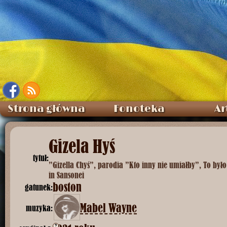
Strona główna
Fonoteka
Ar
Gizela Hyś
tytuł:
”Gizella Chyś”, parodia ”Kto inny nie umiałby”, To było
in Sansonei
boston
gatunek:
Mabel Wayne
muzyka:
?