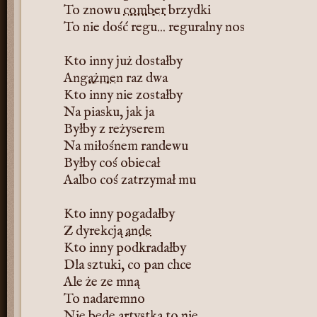
To znowu
comber
brzydki
To nie dość regu... reguralny nos
Kto inny już dostałby
Angażmen
raz dwa
Kto inny nie zostałby
Na piasku, jak ja
Byłby z reżyserem
Na miłośnem randewu
Byłby coś obiecał
Aalbo coś zatrzymał mu
Kto inny pogadałby
Z dyrekcją
ande
Kto inny podkradałby
Dla sztuki, co pan chce
Ale że ze mną
To nadaremno
Nie będę artystką to nie