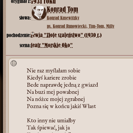
1931 roku
oryginał z:
Konrad Tom
słowa:
Konrad Kusewitzky
ps. Konrad Runowiecki, Tim-Tom, Milly
?
rewia ”Złote szaleństwo” (1930 r.)
pochodzenie:
teatr ”Morskie Oko”
scena:
Nie raz myślałam sobie
Kiedyś kariere zrobie
Bede naprawdę jedną z gwiazd
Na buzi mej powabnej
Na nóżce mojej zgrabnej
Pozna się w końcu jakiś Włast
Kto inny nie umiałby
Tak śpiewać, jak ja