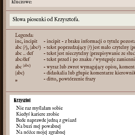
kluczowe:
Słowa piosenki od Krzysztofa.
Legenda:
inc, incipit
- incipit - z braku informacji o tytule pozost
abc (?), (abc?)
- tekst poprzedzający (?) jest mało czytelny (
abc ... def
- tekst jest nieczytelny (przepisywanie ze słu
abc/def
- tekst przed i po znaku / występuje zamienn
(abc)
abc
- wyraz lub zwrot wymagający opisu, koment
(abc)
- didaskalia lub głupie komentarze kierowni
„
- ditto, powtórzenie frazy
Krzysztof
Nie raz myślałam sobie
Kiedyś kariere zrobie
Bede naprawde jedną z gwiazd
Na buzi mej powabnej
Na nóżce mojej zgrabnej