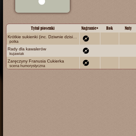
Tytuł piosenki
Nagranie
*
Rok
Nuty
Krótkie sukienki (inc. Dziwnie dzisiaj mody mkną)
polka
Rady dla kawalerów
kujawiak
Zaręczyny Franusia Cukierka
scena humorystyczna