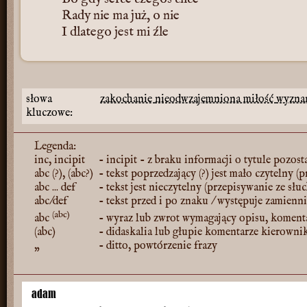
Rady nie ma już, o nie
I dlatego jest mi źle
słowa
zakochanie
nieodwzajemniona miłość
wyzna
kluczowe:
Legenda:
inc, incipit
- incipit - z braku informacji o tytule pozost
abc (?), (abc?)
- tekst poprzedzający (?) jest mało czytelny (
abc ... def
- tekst jest nieczytelny (przepisywanie ze słu
abc/def
- tekst przed i po znaku / występuje zamienn
(abc)
abc
- wyraz lub zwrot wymagający opisu, koment
(abc)
- didaskalia lub głupie komentarze kierowni
„
- ditto, powtórzenie frazy
adam