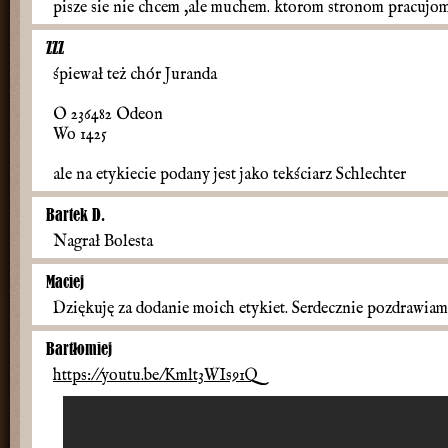
pisze sie nie chcem ,ale muchem. ktorom stronom pracujo
ZZZ
śpiewał też chór Juranda
O 236482 Odeon
Wo 1425
ale na etykiecie podany jest jako tekściarz Schlechter
Bartek D.
Nagrał Bolesta
Maciej
Dziękuję za dodanie moich etykiet. Serdecznie pozdrawi
Bartłomiej
https://youtu.be/Kmlt3WIs91Q