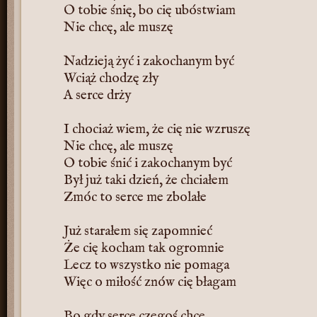
O tobie śnię, bo cię ubóstwiam
Nie chcę, ale muszę
Nadzieją żyć i zakochanym być
Wciąż chodzę zły
A serce drży
I chociaż wiem, że cię nie wzruszę
Nie chcę, ale muszę
O tobie śnić i zakochanym być
Był już taki dzień, że chciałem
Zmóc to serce me zbolałe
Już starałem się zapomnieć
Że cię kocham tak ogromnie
Lecz to wszystko nie pomaga
Więc o miłość znów cię błagam
Bo gdy serce czegoś chce