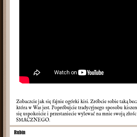
Zobaczcie jak się fajnie ogórki kisi. Zróbcie sobie taką becz
która w Was jest. Popróbujcie tradycyjnego sposobu kiszenia,
się uspokoicie i przestaniecie wylewać na mnie swoją złoś
SMACZNEGO.
Rubin