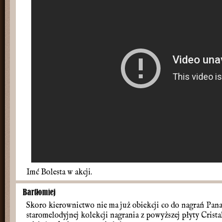
Imć Bolesta w akcji.
Bartłomiej
Skoro kierownictwo nie ma już obiekcji co do nagrań Pana
staromelodyjnej kolekcji nagrania z powyższej płyty Crista