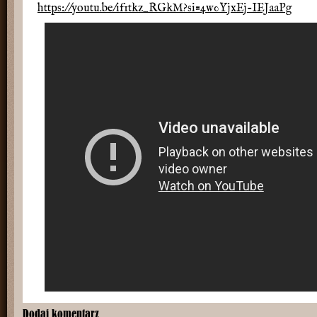
https://youtu.be/if1tkz_RGkM?si=4w0YjxEj-IEJaaPg
Dodaj komentarz