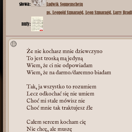
słowa:
Ludwik Sonnenschein
ps. Leopold Szmaragd, Leon Szmaragd, Larry Brad
nuty:
Że nie kochasz mnie dziewczyno
To jest troską mą jedyną
Wiem, że ci nie odpowiadam
Wiem, że na darmo/daremno biadam
Tak, ja wszystko to rozumiem
Lecz odkochać się nie umiem
Choć mi stale mówisz nie
Choć mnie tak traktujesz źle
Całem sercem kocham cię
Nie chcę, ale muszę