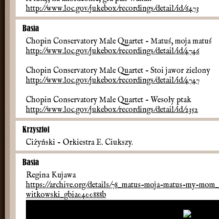
http://www.loc.gov/jukebox/recordings/detail/id/6473
Basia
Chopin Conservatory Male Quartet - Matuś, moja matuś
http://www.loc.gov/jukebox/recordings/detail/id/4746
Chopin Conservatory Male Quartet - Stoi jawor zielony
http://www.loc.gov/jukebox/recordings/detail/id/4747
Chopin Conservatory Male Quartet - Wesoły ptak
http://www.loc.gov/jukebox/recordings/detail/id/2352
Krzysztof
Ciżyński - Orkiestra E. Ciukszy.
Basia
Regina Kujawa
https://archive.org/details/78_matus-moja-matus-my-mom_
witkowski_gbia0400888b