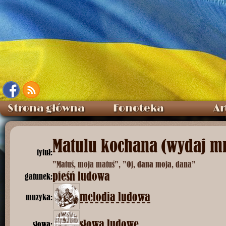
Strona główna
Fonoteka
Ar
Matulu kochana (wydaj mni
tytuł:
”Matuś, moja matuś”, ”Oj, dana moja, dana”
pieśń ludowa
gatunek:
melodia ludowa
muzyka:
słowa ludowe
słowa: