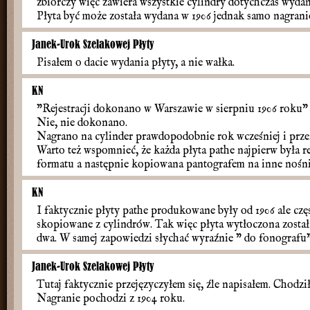
zbiorczy więc zawiera wszystkie cylindry dotychczas wydan
Płyta być może została wydana w 1906 jednak samo nagranie j
Janek-Urok Szelakowej Płyty
Pisałem o dacie wydania płyty, a nie wałka.
KN
"Rejestracji dokonano w Warszawie w sierpniu 1906 roku"
Nie, nie dokonano.
Nagrano na cylinder prawdopodobnie rok wcześniej i prz
Warto też wspomnieć, że każda płyta pathe najpierw była r
formatu a następnie kopiowana pantografem na inne nośniki
KN
I faktycznie płyty pathe produkowane były od 1906 ale częś
skopiowane z cylindrów. Tak więc płyta wytłoczona została 
dwa. W samej zapowiedzi słychać wyraźnie " do fonografu"
Janek-Urok Szelakowej Płyty
Tutaj faktycznie przejęzyczyłem się, źle napisałem. Chodzi
Nagranie pochodzi z 1904 roku.