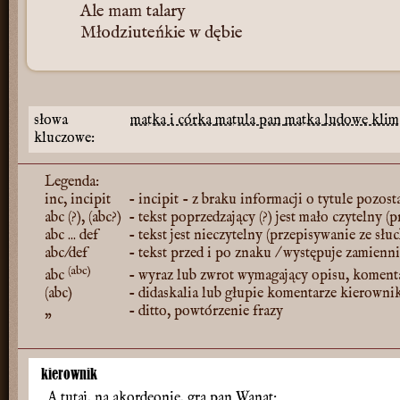
Ale mam talary
Młodziuteńkie w dębie
słowa
matka i córka
matula
pan
matka
ludowe klim
kluczowe:
Legenda:
inc, incipit
- incipit - z braku informacji o tytule pozost
abc (?), (abc?)
- tekst poprzedzający (?) jest mało czytelny (
abc ... def
- tekst jest nieczytelny (przepisywanie ze słu
abc/def
- tekst przed i po znaku / występuje zamienn
(abc)
abc
- wyraz lub zwrot wymagający opisu, koment
(abc)
- didaskalia lub głupie komentarze kierowni
„
- ditto, powtórzenie frazy
kierownik
A tutaj, na akordeonie, gra pan Wanat: