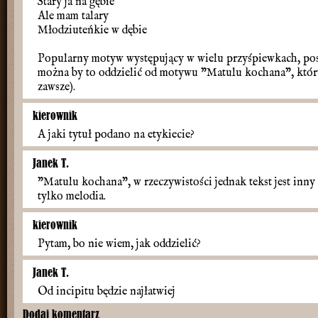
Stary ja na gębie
Ale mam talary
Młodziuteńkie w dębie
Popularny motyw występujący w wielu przyśpiewkach, posi
można by to oddzielić od motywu "Matulu kochana", który ł
zawsze).
kierownik
A jaki tytuł podano na etykiecie?
Janek T.
"Matulu kochana", w rzeczywistości jednak tekst jest inny 
tylko melodia.
kierownik
Pytam, bo nie wiem, jak oddzielić?
Janek T.
Od incipitu będzie najłatwiej
Dodaj komentarz