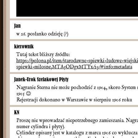
Jan
w 26. posłanko odzieję (?)
kierownik
Tutaj tekst bliższy źródłu:
https://polona.pl/item/starodawne-spiewki-ludowe-wiejs
spiewki-milosne,MTA3ODgxMTYx/23/#info:metadata
Janek-Urok Szelakowej Płyty
Nagranie Sterna nie może pochodzić z 1904, skoro System
1905
😉
Rejestracji dokonano w Warszawie w sierpniu 1906 roku
KN
Proszę nie wprowadzać niepotrzebnego zamieszania. Nagran
numer cylindra i płyty).
Cylinder opisany jest w katalogu z marca 1906 co wyklucza 