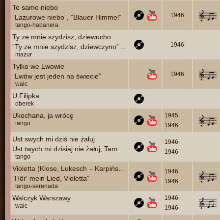
To samo niebo
1946
”Lazurowe niebo”, ”Blauer Himmel”
tango-habanera
Ty ze mnie szydzisz, dziewucho
1946
”Ty ze mnie szydzisz, dziewczyno”, ”Szydzisz ze mnie”, ”Ty dziewucho, ty psiajucho”
mazur
Tylko we Lwowie
1946
”Lwów jest jeden na świecie”
walc
U Filipka
oberek
Ukochana, ja wrócę
1945
tango
1946
Ust swych mi dziś nie żałuj
1946
Ust twych mi dzisiaj nie żałuj, Tam nad brzegiem morza
1946
tango
Violetta (Klose, Lukesch – Karpiński, Walden)
1946
”Hör' mein Lied, Violetta”
1946
tango-serenada
Walczyk Warszawy
1946
walc
1946