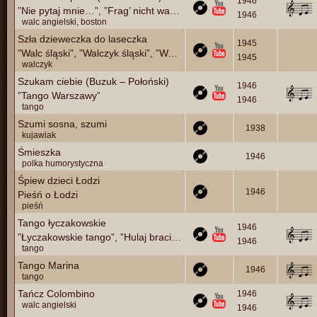
1946
”Nie pytaj mnie…”, ”Frag’ nicht warum ich gehe”, op. 557
1946
walc angielski, boston
Szła dzieweczka do laseczka
1945
”Walc śląski”, ”Walczyk śląski”, ”Walc ślązki”
1945
walczyk
Szukam ciebie (Buzuk – Połoński)
1946
”Tango Warszawy”
1946
tango
Szumi sosna, szumi
1938
kujawiak
Śmieszka
1946
polka humorystyczna
Śpiew dzieci Łodzi
1946
Pieśń o Łodzi
pieśń
Tango łyczakowskie
1946
”Łyczakowskie tango”, ”Hulaj braci”, ”Hulaj bracie fajno”
1946
tango
Tango Marina
1946
tango
Tańcz Colombino
1946
walc angielski
1946