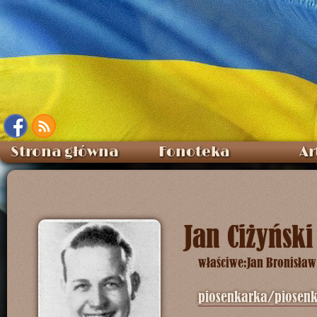
Strona główna
Fonoteka
Ar
Jan Ciżyński
właściwe:
Jan Bronisław
piosenkarka/piosenk