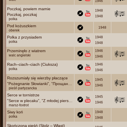
1946
Poczkaj, powiem mamie
1948
Poczkaj, poczkaj
1948
polka
Pod kożuszkiem
1948
oberek
Polka z przysiadem
1948
polka
1948
Przeminęło z wiatrem
1946
walc angielski
1946
Rach–ciach–ciach (Ciuksza)
1946
polka
1946
Rozszumiały się wierzby płaczące
1945
”Pożegnanie Słowianki”, ”Прощание славянки”
1946
pieśń partyzancka
Serce w tornistrze
1945
”Serce w plecaku”, ”Z młodej piersi się wyrwało”, ”Żołnierz drogą maszerował”
1946
marsz-foxtrot
Siwy koń
1948
polka
1948
Skończona pieśń (Stolz – Włast)