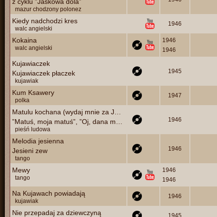
z cyklu ”Jaśkowa dola”
mazur chodzony polonez
Kiedy nadchodzi kres
1946
walc angielski
Kokaina
1946
walc angielski
1946
Kujawiaczek
1945
Kujawiaczek płaczek
kujawiak
Kum Ksawery
1947
polka
Matulu kochana (wydaj mnie za Jasia)
1946
”Matuś, moja matuś”, ”Oj, dana moja, dana”
pieśń ludowa
Melodia jesienna
1946
Jesieni zew
tango
Mewy
1946
tango
1946
Na Kujawach powiadają
1946
kujawiak
Nie przepadaj za dziewczyną
1945