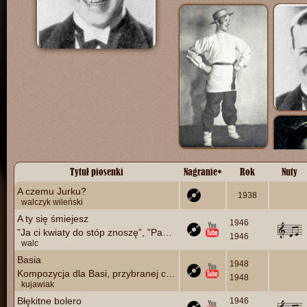
Tytuł piosenki
Nagranie
*
Rok
Nuty
A czemu Jurku?
1938
walczyk wileński
A ty się śmiejesz
1946
”Ja ci kwiaty do stóp znoszę”, ”Paesanella”
1946
walc
Basia
1948
Kompozycja dla Basi, przybranej córki E. Ciukszy
1948
kujawiak
Błękitne bolero
1946