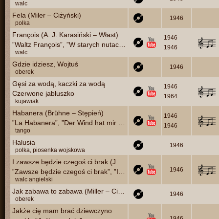
walc
Fela (Miler – Ciżyński)
1946
polka
François (A. J. Karasiński – Włast)
1946
”Waltz François”, ”W starych nutach babuni”
1946
walc
Gdzie idziesz, Wojtuś
1946
oberek
Gęsi za wodą, kaczki za wodą
1946
Czerwone jabłuszko
1964
kujawiak
Habanera (Brühne – Stępień)
1946
”La Habanera”, ”Der Wind hat mir ein Lied erzählt”
1946
tango
Halusia
1946
polka, piosenka wojskowa
I zawsze będzie czegoś ci brak (J. Markowski – Stępień, Ozierowski)
1946
”Zawsze będzie czegoś ci brak”, ”I zawsze czegoś będzie ci brak”
walc angielski
Jak zabawa to zabawa (Miller – Ciżyński)
1946
oberek
Jakże cię mam brać dziewczyno
1946