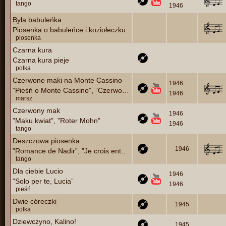
tango
1946
Była babuleńka
Piosenka o babuleńce i koziołeczku
piosenka
Czarna kura
Czarna kura pieje
polka
Czerwone maki na Monte Cassino
1946
”Pieśń o Monte Cassino”, ”Czerwone maki pod Monte Casino”
1946
marsz
Czerwony mak
1946
”Maku kwiat”, ”Roter Mohn”
1946
tango
Deszczowa piosenka
1946
”Romance de Nadir”, ”Je crois entendre encore”
tango
Dla ciebie Lucio
1946
”Solo per te, Lucia”
1946
pieśń
Dwie córeczki
1945
polka
Dziewczyno, Kalino!
1945