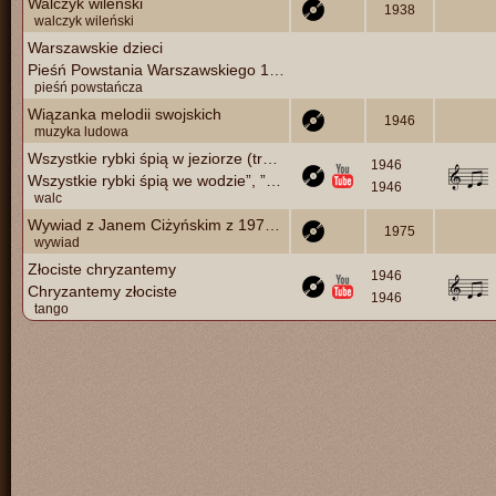
Walczyk wileński
1938
walczyk wileński
Warszawskie dzieci
Pieśń Powstania Warszawskiego 1944
pieśń powstańcza
Wiązanka melodii swojskich
1946
muzyka ludowa
Wszystkie rybki śpią w jeziorze (trad.)
1946
Wszystkie rybki śpią we wodzie”, ”Pytała się pani"
1946
walc
Wywiad z Janem Ciżyńskim z 1975 r. - prowadzi Jan Zagozda
1975
wywiad
Złociste chryzantemy
1946
Chryzantemy złociste
1946
tango