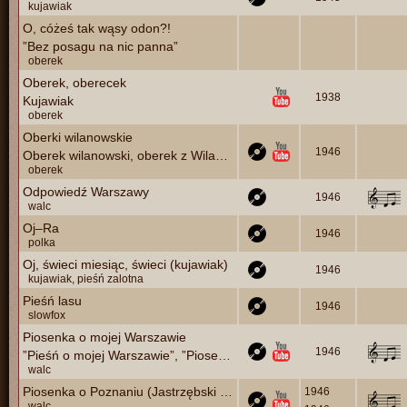
kujawiak
O, cóżeś tak wąsy odon?!
”Bez posagu na nic panna”
oberek
Oberek, oberecek
1938
Kujawiak
oberek
Oberki wilanowskie
1946
Oberek wilanowski, oberek z Wilanowa
oberek
Odpowiedź Warszawy
1946
walc
Oj–Ra
1946
polka
Oj, świeci miesiąc, świeci (kujawiak)
1946
kujawiak, pieśń zalotna
Pieśń lasu
1946
slowfox
Piosenka o mojej Warszawie
1946
”Pieśń o mojej Warszawie”, ”Piosenka o Warszawie”
walc
Piosenka o Poznaniu (Jastrzębski – Krokowski)
1946
walc