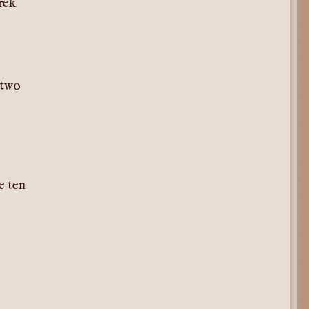
rek
stwo
e ten