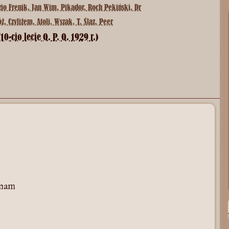
yzio Frenik, Jan Wim, Pikador, Roch Pekiński, Dr
, Czyliżem, Atoli, Wszak, T. Ślaz, Peer
0-cio lecie Q. P. Q. 1929 r.)
inam