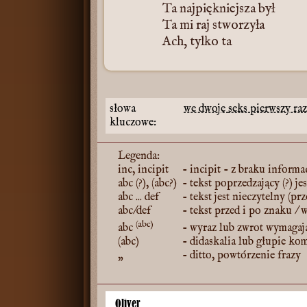
Ta najpiękniejsza był
Ta mi raj stworzyła
Ach, tylko ta
słowa
we dwoje
seks
pierwszy ra
kluczowe:
Legenda:
inc, incipit
- incipit - z braku informac
abc (?), (abc?)
- tekst poprzedzający (?) je
abc ... def
- tekst jest nieczytelny (pr
abc/def
- tekst przed i po znaku / 
(abc)
abc
- wyraz lub zwrot wymagaj
(abc)
- didaskalia lub głupie ko
„
- ditto, powtórzenie frazy
Oliver