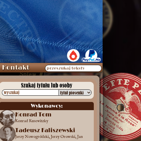
Kontakt
przeszukaj teksty
Szukaj tytułu lub osoby
wyszukaj
Wykonawcy:
Konrad Tom
Konrad Kusewitzky
Konrad Runowiecki, Tim-Tom
Tadeusz Faliszewski
Jerzy Nowogródzki, Jerzy Orowski, Jan