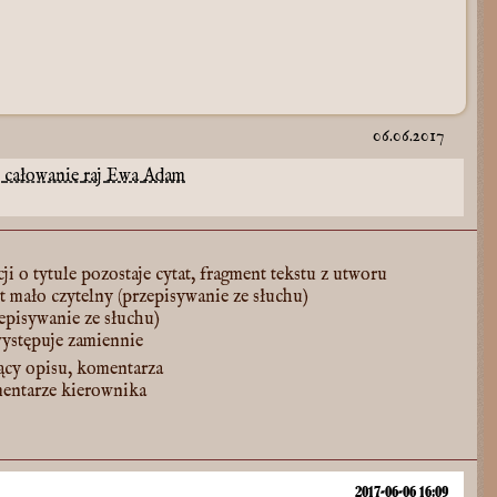
06.06.2017
z
całowanie
raj
Ewa
Adam
ji o tytule pozostaje cytat, fragment tekstu z utworu
st mało czytelny (przepisywanie ze słuchu)
zepisywanie ze słuchu)
występuje zamiennie
ący opisu, komentarza
mentarze kierownika
2017-06-06 16:09