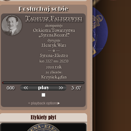
Pobóg, Jan Saskowski
Posłuchaj sobie
Tadeusz Faliszewski
akompaniuje
Orkiestra Towarzystwa
„Syrena Record”
dyryguje
Henryk Wars
⋯ ※ ⋯
Syrena-Electro
kat:
3327
mx:
20259
1929 rok
ze zbiorów:
Krzysiek45fan
0:00
3 : 07
Etykiety płyt