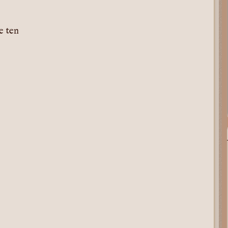
e ten
e