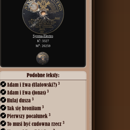
Syrena-Electro
t
K
: 3327
x
M
: 20259
Podobne teksty:
3
Adam i Ewa (Ulatowski?)
3
Adam i Ewa (Jonas)
3
Hulaj dusza
3
Tak się broniłam
3
Pierwszy pocałunek
3
To musi być cudowna rzecz