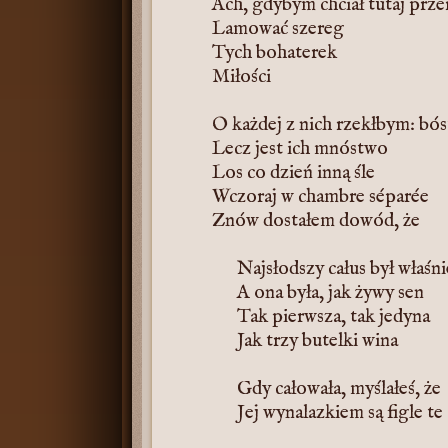
Ach, gdybym chciał tutaj prze
Lamować szereg
Tych bohaterek
Miłości
O każdej z nich rzekłbym: bó
Lecz jest ich mnóstwo
Los co dzień inną śle
Wczoraj w chambre séparée
Znów dostałem dowód, że
Najsłodszy całus był właśni
A ona była, jak żywy sen
Tak pierwsza, tak jedyna
Jak trzy butelki wina
Gdy całowała, myślałeś, że
Jej wynalazkiem są figle te