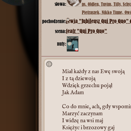
słowa:
ps. Oldlen, Tuvim, Tilly, Sch
Pietraszek, Nikko Tinne, Owóż
?
rewia ”Jubileusz Qui Pro Quo” (1
pochodzenie:
teatr ”Qui Pro Quo”
scena:
nuty:
Miał każdy z nas Ewę swoją
I z tą dziewoją
Wdzięk grzechu pojął
Jak Adam
Co do mnie, ach, gdy wspom
Marzyć zaczynam
I widzę na wsi maj
Księżyc i brzozowy gaj