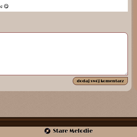
ie
😋
Stare Melodie