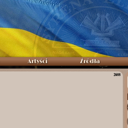
Artyści
Źródła
2688