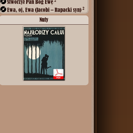
2
Stworzył Pan Bóg Ewę
2
Ewa, oj, Ewa (Jacobi – Rapacki syn)
Nuty