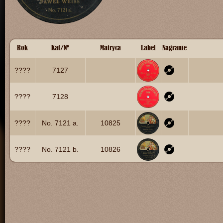
Rok
Kat/№
Matryca
Label
Nagranie
????
7127
????
7128
????
No. 7121 a.
10825
????
No. 7121 b.
10826