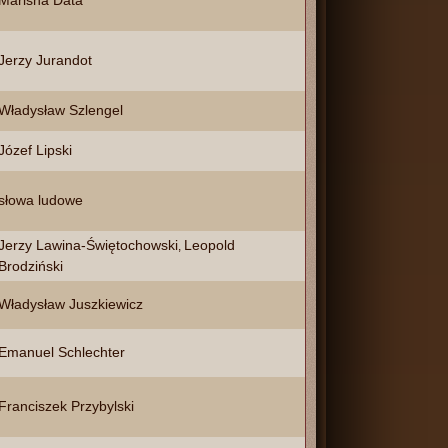
Marisha Data
Jerzy Jurandot
Władysław Szlengel
Józef Lipski
słowa ludowe
Jerzy Lawina-Świętochowski
Leopold
,
Brodziński
Władysław Juszkiewicz
Emanuel Schlechter
Franciszek Przybylski