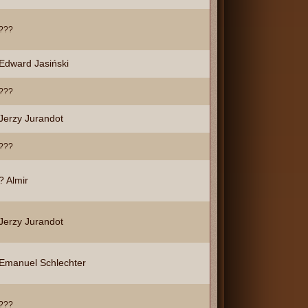
???
Edward Jasiński
???
Jerzy Jurandot
???
? Almir
Jerzy Jurandot
Emanuel Schlechter
???