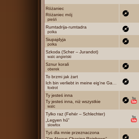
Różaniec
Różaniec mój
pieśń
Rumtadrija-rumtadra
polka
Siupajdyja
polka
Szkoda (Scher – Jurandot)
walc angielski
Sznur korali
oberek
To brzmi jak żart
Ich bin verliebt in meine eig’ne Gattin
foxtrot
Ty jesteś inna
Ty jesteś inna, niż wszystkie
walc
Tylko raz (Fehér – Schlechter)
„Legyen hű”
slowfox
Tyś dla mnie przeznaczona
”I'm Always Chasing Rainbows”