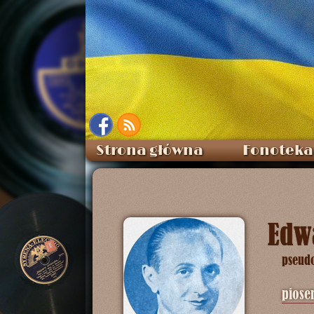
Strona główna
Fonoteka
Edwa
pseud
piose