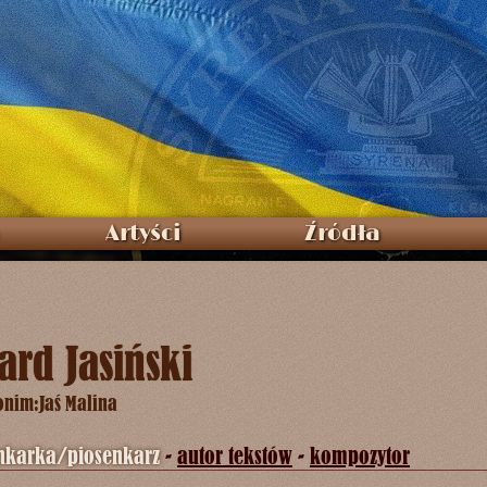
Artyści
Źródła
rd Jasiński
onim:
Jaś Malina
nkarka/piosenkarz
-
autor tekstów
-
kompozytor