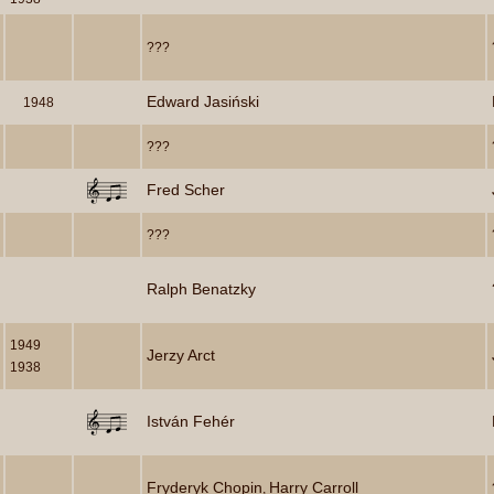
???
Edward Jasiński
1948
???
Fred Scher
???
Ralph Benatzky
1949
Jerzy Arct
1938
István Fehér
Fryderyk Chopin
Harry Carroll
,