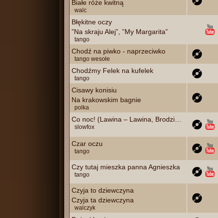
Białe róże kwitną
walc
Błękitne oczy
”Na skraju Alej”, ”My Margarita”
tango
Chodź na piwko - naprzeciwko
tango wesołe
Chodźmy Felek na kufelek
tango
Cisawy konisiu
Na krakowskim bagnie
polka
Co noc! (Lawina – Lawina, Brodziński)
slowfox
Czar oczu
tango
Czy tutaj mieszka panna Agnieszka
tango
Czyja to dziewczyna
Czyja ta dziewczyna
walczyk