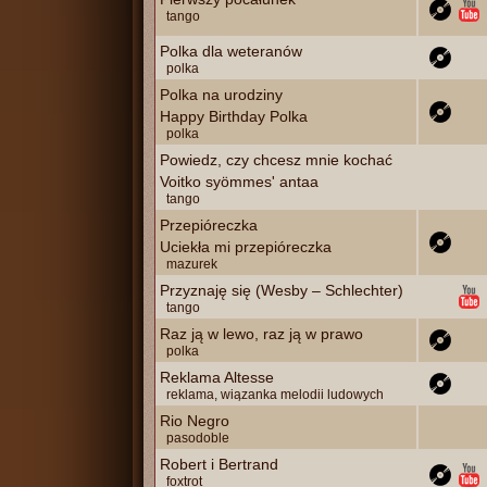
tango
Polka dla weteranów
polka
Polka na urodziny
Happy Birthday Polka
polka
Powiedz, czy chcesz mnie kochać
Voitko syömmes' antaa
tango
Przepióreczka
Uciekła mi przepióreczka
mazurek
Przyznaję się (Wesby – Schlechter)
tango
Raz ją w lewo, raz ją w prawo
polka
Reklama Altesse
reklama, wiązanka melodii ludowych
Rio Negro
pasodoble
Robert i Bertrand
foxtrot