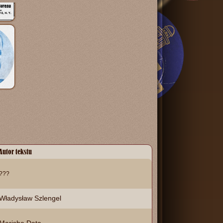
Autor tekstu
???
Władysław Szlengel