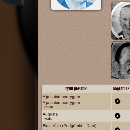
Tytuł piosenki
Nagranie
*
A ja sobie podrygam
A ja sobie podrygom
polka
Augusta
walc
Białe róże (Podgórski – Data)