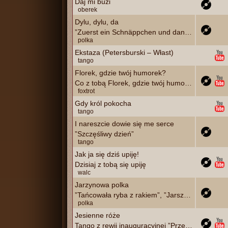
Daj mi buzi
oberek
Dylu, dylu, da
”Zuerst ein Schnäppchen und dann ein Küsschen”
polka
Ekstaza (Petersburski – Włast)
tango
Florek, gdzie twój humorek?
Co z tobą Florek, gdzie twój humorek?
foxtrot
Gdy król pokocha
tango
I nareszcie dowie się me serce
”Szczęśliwy dzień”
tango
Jak ja się dziś upiję!
Dzisiaj z tobą się upiję
walc
Jarzynowa polka
”Tańcowała ryba z rakiem”, ”Jarszynowa polka”
polka
Jesienne róże
Tango z rewii inauguracyjnej ”Przebój Warszawy”