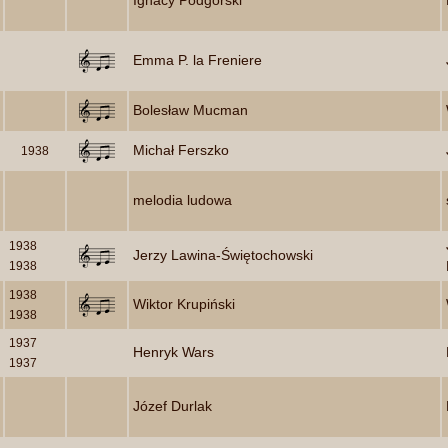
Ignacy Podgórski
Emma P. la Freniere
Bolesław Mucman
Michał Ferszko
1938
melodia ludowa
1938
Jerzy Lawina-Świętochowski
1938
1938
Wiktor Krupiński
1938
1937
Henryk Wars
1937
Józef Durlak