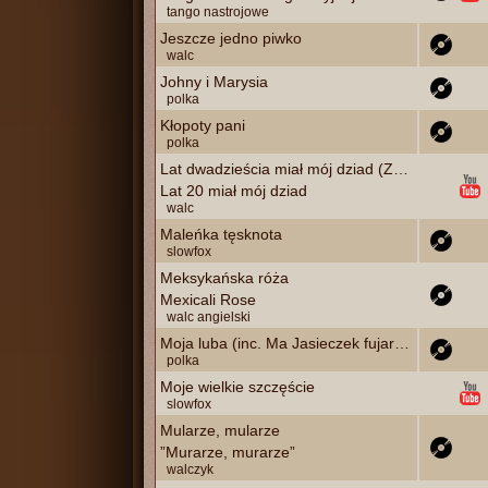
tango nastrojowe
Jeszcze jedno piwko
walc
Johny i Marysia
polka
Kłopoty pani
polka
Lat dwadzieścia miał mój dziad (Zeller – Wołowski)
Lat 20 miał mój dziad
walc
Maleńka tęsknota
slowfox
Meksykańska róża
Mexicali Rose
walc angielski
Moja luba (inc. Ma Jasieczek fujareczkę)
polka
Moje wielkie szczęście
slowfox
Mularze, mularze
”Murarze, murarze”
walczyk