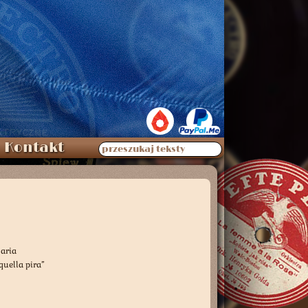
Kontakt
przeszukaj teksty
aria
 quella pira”