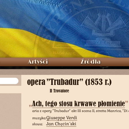
0 r.)
Artyści
Źródła
opera
”Trubadur” (1853 r.)
Il Trovatore
Ach, tego stosu krwawe płomienie
aria z opery ”Trubadur” akt III scena II, stretta Manrica, ”Di
Giuseppe Verdi
muzyka:
Jan Chęciński
słowa: