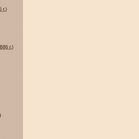
 r.)
886 r.)
)