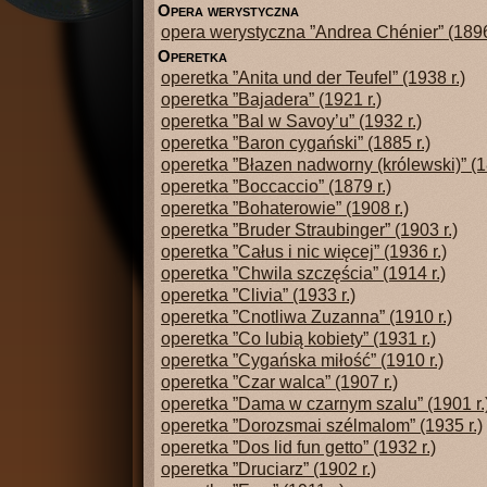
o
pera werystyczna
opera werystyczna ”Andrea Chénier” (1896
o
peretka
operetka ”Anita und der Teufel” (1938 r.)
operetka ”Bajadera” (1921 r.)
operetka ”Bal w Savoy’u” (1932 r.)
operetka ”Baron cygański” (1885 r.)
operetka ”Błazen nadworny (królewski)” (1
operetka ”Boccaccio” (1879 r.)
operetka ”Bohaterowie” (1908 r.)
operetka ”Bruder Straubinger” (1903 r.)
operetka ”Całus i nic więcej” (1936 r.)
operetka ”Chwila szczęścia” (1914 r.)
operetka ”Clivia” (1933 r.)
operetka ”Cnotliwa Zuzanna” (1910 r.)
operetka ”Co lubią kobiety” (1931 r.)
operetka ”Cygańska miłość” (1910 r.)
operetka ”Czar walca” (1907 r.)
operetka ”Dama w czarnym szalu” (1901 r.
operetka ”Dorozsmai szélmalom” (1935 r.)
operetka ”Dos lid fun getto” (1932 r.)
operetka ”Druciarz” (1902 r.)