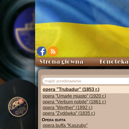
opera ”Napój miłosny” (1832 r.)
opera ”Opowieści Hoffmana” (1880 r.)
opera ”Pajace” (1892 r.)
opera ”Pan Wojewoda” (1904 r.)
opera ”Pierścień Nibelunga - Walkiria” (187
opera ”Poławiacze pereł” (1863 r.)
opera ”Rigoletto” (1851 r.)
opera ”Rycerskość wieśniacza” (1890 r.)
opera ”Sadko” (1898 r.)
opera ”Sroka złodziejka” (1817 r.)
opera ”Straszny dwór” (1865 r.)
Strona główna
Fonoteka
opera ”Tannhäuser” (1845 r.)
opera ”Thaïs” (1894 r.)
opera ”Tosca” (1900 r.)
opera ”Traviata” (1853 r.)
opera ”Trubadur” (1853 r.)
opera ”Umarłe miasto” (1920 r.)
opera ”Verbum nobile” (1861 r.)
opera ”Werther” (1892 r.)
opera ”Żydówka” (1835 r.)
o
pera buffa
opera buffa ”Kaszuby”