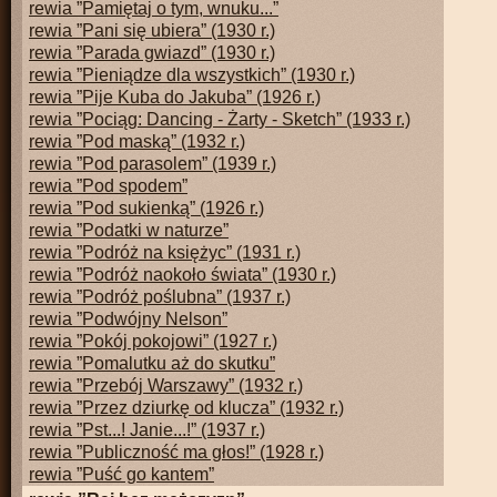
rewia ”Pamiętaj o tym, wnuku...”
rewia ”Pani się ubiera” (1930 r.)
rewia ”Parada gwiazd” (1930 r.)
rewia ”Pieniądze dla wszystkich” (1930 r.)
rewia ”Pije Kuba do Jakuba” (1926 r.)
rewia ”Pociąg: Dancing - Żarty - Sketch” (1933 r.)
rewia ”Pod maską” (1932 r.)
rewia ”Pod parasolem” (1939 r.)
rewia ”Pod spodem”
rewia ”Pod sukienką” (1926 r.)
rewia ”Podatki w naturze”
rewia ”Podróż na księżyc” (1931 r.)
rewia ”Podróż naokoło świata” (1930 r.)
rewia ”Podróż poślubna” (1937 r.)
rewia ”Podwójny Nelson”
rewia ”Pokój pokojowi” (1927 r.)
rewia ”Pomalutku aż do skutku”
rewia ”Przebój Warszawy” (1932 r.)
rewia ”Przez dziurkę od klucza” (1932 r.)
rewia ”Pst...! Janie...!” (1937 r.)
rewia ”Publiczność ma głos!” (1928 r.)
rewia ”Puść go kantem”