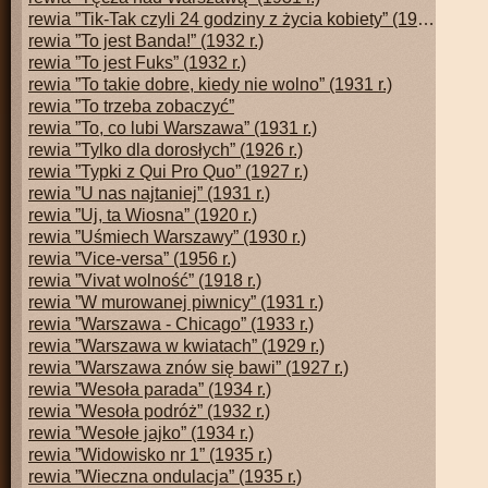
rewia ”Tik-Tak czyli 24 godziny z życia kobiety” (1927 r.)
rewia ”To jest Banda!” (1932 r.)
rewia ”To jest Fuks” (1932 r.)
rewia ”To takie dobre, kiedy nie wolno” (1931 r.)
rewia ”To trzeba zobaczyć”
rewia ”To, co lubi Warszawa” (1931 r.)
rewia ”Tylko dla dorosłych” (1926 r.)
rewia ”Typki z Qui Pro Quo” (1927 r.)
rewia ”U nas najtaniej” (1931 r.)
rewia ”Uj, ta Wiosna” (1920 r.)
rewia ”Uśmiech Warszawy” (1930 r.)
rewia ”Vice-versa” (1956 r.)
rewia ”Vivat wolność” (1918 r.)
rewia ”W murowanej piwnicy” (1931 r.)
rewia ”Warszawa - Chicago” (1933 r.)
rewia ”Warszawa w kwiatach” (1929 r.)
rewia ”Warszawa znów się bawi” (1927 r.)
rewia ”Wesoła parada” (1934 r.)
rewia ”Wesoła podróż” (1932 r.)
rewia ”Wesołe jajko” (1934 r.)
rewia ”Widowisko nr 1” (1935 r.)
rewia ”Wieczna ondulacja” (1935 r.)