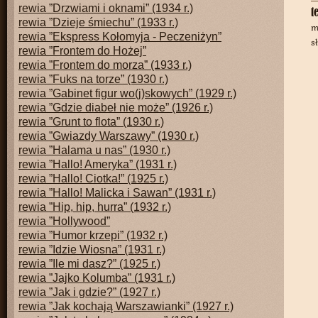
rewia ”Drzwiami i oknami” (1934 r.)
t
rewia ”Dzieje śmiechu” (1933 r.)
m
rewia ”Ekspress Kołomyja - Peczeniżyn”
s
rewia ”Frontem do Hożej”
rewia ”Frontem do morza” (1933 r.)
rewia ”Fuks na torze” (1930 r.)
rewia ”Gabinet figur wo(j)skowych” (1929 r.)
rewia ”Gdzie diabeł nie może” (1926 r.)
rewia ”Grunt to flota” (1930 r.)
rewia ”Gwiazdy Warszawy” (1930 r.)
rewia ”Halama u nas” (1930 r.)
rewia ”Hallo! Ameryka” (1931 r.)
rewia ”Hallo! Ciotka!” (1925 r.)
rewia ”Hallo! Malicka i Sawan” (1931 r.)
rewia ”Hip, hip, hurra” (1932 r.)
rewia ”Hollywood”
rewia ”Humor krzepi” (1932 r.)
rewia ”Idzie Wiosna” (1931 r.)
rewia ”Ile mi dasz?” (1925 r.)
rewia ”Jajko Kolumba” (1931 r.)
rewia ”Jak i gdzie?” (1927 r.)
rewia ”Jak kochają Warszawianki” (1927 r.)