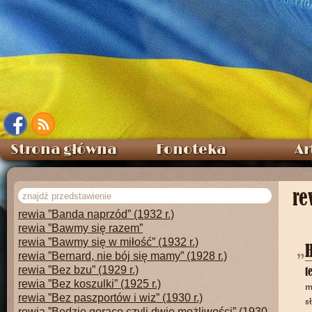
rewia ”¿Quién dijo miedo?”
rewia ”100 procent Bandy” (1932 r.)
rewia ”1000 pięknych dziewcząt” (1929 r.)
rewia ”101 pociech” (1934 r.)
rewia ”A Banda się śmieje” (1931 r.)
rewia ”A może do nas?” (1931 r.)
rewia ”A może przyjdziesz dzisiaj do mnie!”
rewia ”A więc zaczynamy”
rewia ”Aaa...! Proszę siadać!!!” (1927 r.)
rewia ”Akademia humoru” (1933 r.)
rewia ”Ale humorek jest” (1931 r.)
Strona główna
Fonoteka
Ar
rewia ”Arka Noego” (1926 r.)
rewia ”Auf ins Metropol” (1905 r.)
rewia ”Auf ins Metropol!” (1905 r.)
re
rewia ”Babie lato”
rewia ”Banda naprzód” (1932 r.)
rewia ”Bawmy się razem”
rewia ”Bawmy się w miłość” (1932 r.)
rewia ”Bernard, nie bój się mamy” (1928 r.)
rewia ”Bez bzu” (1929 r.)
t
rewia ”Bez koszulki” (1925 r.)
m
rewia ”Bez paszportów i wiz” (1930 r.)
s
rewia ”Będzie gorąco czyli dwie możliwości” (1930 r.)