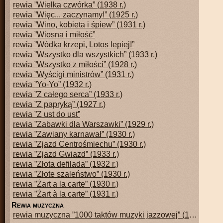
rewia ”Wielka czwórka” (1938 r.)
rewia ”Więc... zaczynamy!” (1925 r.)
rewia ”Wino, kobieta i śpiew” (1931 r.)
rewia ”Wiosna i miłość”
rewia ”Wódka krzepi, Lotos lepiej!”
rewia ”Wszystko dla wszystkich” (1933 r.)
rewia ”Wszystko z miłości” (1928 r.)
rewia ”Wyścigi ministrów” (1931 r.)
rewia ”Yo-Yo” (1932 r.)
rewia ”Z całego serca” (1933 r.)
rewia ”Z papryką” (1927 r.)
rewia ”Z ust do ust”
rewia ”Zabawki dla Warszawki” (1929 r.)
rewia ”Zawiany karnawał” (1930 r.)
rewia ”Zjazd Centrośmiechu” (1930 r.)
rewia ”Zjazd Gwiazd” (1933 r.)
rewia ”Złota defilada” (1932 r.)
rewia ”Złote szaleństwo” (1930 r.)
rewia ”Żart a la carte” (1930 r.)
rewia ”Żart à la carte” (1931 r.)
r
ewia muzyczna
rewia muzyczna ”1000 taktów muzyki jazzowej” (1945 r.)