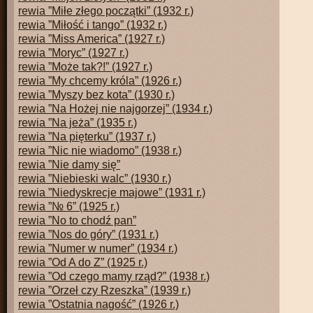
rewia ”Miłe złego początki” (1932 r.)
rewia ”Miłość i tango” (1932 r.)
rewia ”Miss America” (1927 r.)
rewia ”Moryc” (1927 r.)
rewia ”Może tak?!” (1927 r.)
rewia ”My chcemy króla” (1926 r.)
rewia ”Myszy bez kota” (1930 r.)
rewia ”Na Hożej nie najgorzej” (1934 r.)
rewia ”Na jeża” (1935 r.)
rewia ”Na pięterku” (1937 r.)
rewia ”Nic nie wiadomo” (1938 r.)
rewia ”Nie damy się”
rewia ”Niebieski walc” (1930 r.)
rewia ”Niedyskrecje majowe” (1931 r.)
rewia ”№ 6” (1925 r.)
rewia ”No to chodź pan”
rewia ”Nos do góry” (1931 r.)
rewia ”Numer w numer” (1934 r.)
rewia ”Od A do Z” (1925 r.)
rewia ”Od czego mamy rząd?” (1938 r.)
rewia ”Orzeł czy Rzeszka” (1939 r.)
rewia ”Ostatnia nagość” (1926 r.)