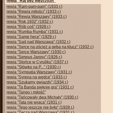
rewia ”Raj bez mężczyzn”
rewia ”Ram-pam-pam” (1933 r.)
rewia ”Rewia miłości” (1933 r.)
rewia ”Rewia Warszawy” (1933 r.)
rewia ”Rok 1932” (1932 r.)
rewia ”Rób coś” (1928 r.)
rewia ”Rumba Rumba” (1931 r.)
rewia ”Same hece” (1929 r.)
rewia ”Sąd nad Warszawą” (1932 r.)
rewia ”Serce na oścież a gęba na klucz” (1932 r.)
rewia ”Serce Warszawy” (1930 r.)
rewia ”Serwus Jarosy” (1926 r.)
rewia ”Słońce w Cyruliku” (1937 r.)
rewia ”Słówko na P...” (1930 r.)
rewia ”Sympatia Warszawy” (1931 r.)
rewia ”Syrena na wędce” (1933 r.)
rewia ”Szukamy gwiazdy” (1934 r.)
rewia ”Ta Banda pięknie gra” (1931 r.)
rewia ”Tango i miłość”
rewia ”Tańcowały dwa Michały” (1930 r.)
rewia ”Tata nie wraca” (1931 r.)
rewia ”Tego jeszcze nie było” (1928 r.)
rewia ”Tęcza nad Warszawą” (1931 r.)