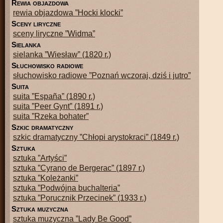
r
ewia objazdowa
rewia objazdowa ”Hocki klocki”
s
ceny liryczne
sceny liryczne ”Widma”
s
ielanka
sielanka ”Wiesław” (1820 r.)
s
łuchowisko radiowe
słuchowisko radiowe ”Poznań wczoraj, dziś i jutro”
s
uita
suita ”España” (1890 r.)
suita ”Peer Gynt” (1891 r.)
suita ”Rzeka bohater”
s
zkic dramatyczny
szkic dramatyczny ”Chłopi arystokraci” (1849 r.)
s
ztuka
sztuka ”Artyści”
sztuka ”Cyrano de Bergerac” (1897 r.)
sztuka ”Koleżanki”
sztuka ”Podwójna buchalteria”
sztuka ”Porucznik Przecinek” (1933 r.)
s
ztuka muzyczna
sztuka muzyczna ”Lady Be Good”