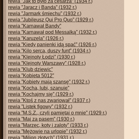
rewia ”Jak to było za cesarza” (1934 r.)
rewia ”Jaracz i Banda” (1932 r.)
rewia ”Jarmark śmiechu” (1932 r.)
rewia ”Jubileusz Qui Pro Quo” (1929 r.)
rewia ”Karnawał Bandy”
rewia ”Karnawał pod Messalką” (1932 r.)
rewia ”Karuzela” (1926 r.)
rewia ”Kiedy panienki idą spać” (1926 r.)
rewia ”Kilo serca, duszy funt” (1934 r.)
rewia ”Klejnoty Łodzi” (1930 r.)
rewia ”Klejnoty Warszawy” (1928 r.)
rewia ”Klub dziewic”
rewia ”Kobieta 5012”
rewia ”Kobiety mają szansę” (1932 r.)
rewia ”Kocha, lubi, szanuje”
rewia ”Kochajmy się” (1929 r.)
rewia ”Ktoś z nas zwariował” (1937 r.)
rewia ”Listek figowy” (1932 r.)
rewia ”M.S.Z., czyli pamiętaj o mnie” (1929 r.)
rewia ”Maj za pasem” (1930 r.)
rewia ”Marzec, koty i zaloty” (1933 r.)
rewia ”Mężowie na urlopie” (1932 r.)
rewia ”Miljon złotych” (1931 r.)