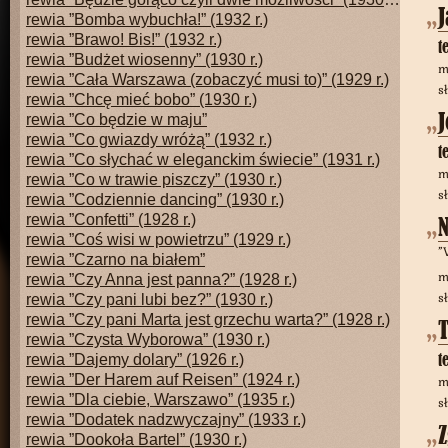
J
rewia ”Bomba wybuchła!” (1932 r.)
rewia ”Brawo! Bis!” (1932 r.)
t
rewia ”Budżet wiosenny” (1930 r.)
m
rewia ”Cała Warszawa (zobaczyć musi to)” (1929 r.)
s
rewia ”Chcę mieć bobo” (1930 r.)
J
rewia ”Co będzie w maju”
rewia ”Co gwiazdy wróżą” (1932 r.)
t
rewia ”Co słychać w eleganckim świecie” (1931 r.)
m
rewia ”Co w trawie piszczy” (1930 r.)
s
rewia ”Codziennie dancing” (1930 r.)
rewia ”Confetti” (1928 r.)
rewia ”Coś wisi w powietrzu” (1929 r.)
”
rewia ”Czarno na białem”
m
rewia ”Czy Anna jest panna?” (1928 r.)
s
rewia ”Czy pani lubi bez?” (1930 r.)
rewia ”Czy pani Marta jest grzechu warta?” (1928 r.)
rewia ”Czysta Wyborowa” (1930 r.)
t
rewia ”Dajemy dolary” (1926 r.)
rewia ”Der Harem auf Reisen” (1924 r.)
m
rewia ”Dla ciebie, Warszawo” (1935 r.)
s
rewia ”Dodatek nadzwyczajny” (1933 r.)
Z
rewia ”Dookoła Bartel” (1930 r.)