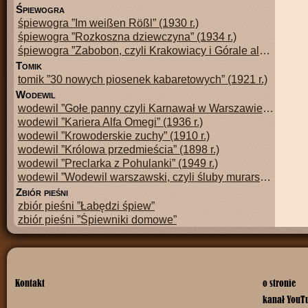
ś
piewogra
śpiewogra ”Im weißen Rößl” (1930 r.)
śpiewogra ”Rozkoszna dziewczyna” (1934 r.)
śpiewogra ”Zabobon, czyli Krakowiacy i Górale albo Nowe Krakowiaki” (1816 r.)
t
omik
tomik ”30 nowych piosenek kabaretowych” (1921 r.)
w
odewil
wodewil ”Gołe panny czyli Karnawał w Warszawie” (1905 r.)
wodewil ”Kariera Alfa Omegi” (1936 r.)
wodewil ”Krowoderskie zuchy” (1910 r.)
wodewil ”Królowa przedmieścia” (1898 r.)
wodewil ”Preclarka z Pohulanki” (1949 r.)
wodewil ”Wodewil warszawski, czyli śluby murarskie” (1950 r.)
z
biór pieśni
zbiór pieśni ”Łabędzi śpiew”
zbiór pieśni ”Śpiewniki domowe”
Kontakt
o stronie
kanał YouT